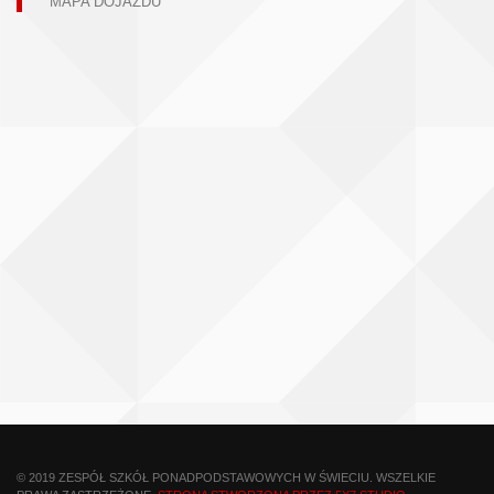
MAPA DOJAZDU
© 2019 ZESPÓŁ SZKÓŁ PONADPODSTAWOWYCH W ŚWIECIU. WSZELKIE