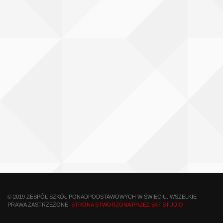
© 2019 ZESPÓŁ SZKÓŁ PONADPODSTAWOWYCH W ŚWIECIU. WSZELKIE
PRAWA ZASTRZEŻONE.
STRONA STWORZONA PRZEZ 5X7 STUDIO