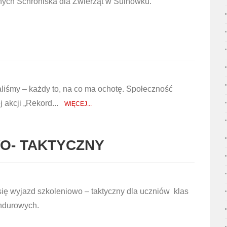
nych Schroniska dla Zwierząt w Sulnówku.
liśmy – każdy to, na co ma ochotę. Społeczność
j akcji „Rekord...
WIĘCEJ...
O- TAKTYCZNY
ię wyjazd szkoleniowo – taktyczny dla uczniów klas
undurowych.