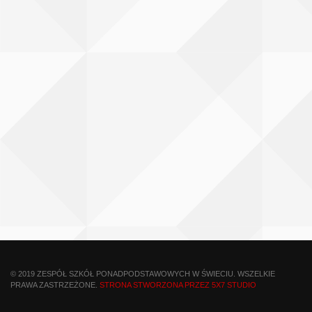
© 2019 ZESPÓŁ SZKÓŁ PONADPODSTAWOWYCH W ŚWIECIU. WSZELKIE
PRAWA ZASTRZEŻONE.
STRONA STWORZONA PRZEZ 5X7 STUDIO