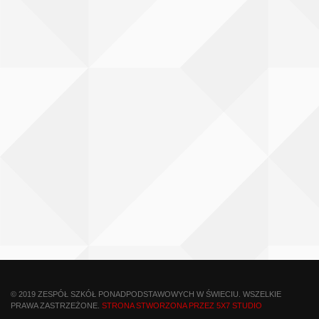
© 2019 ZESPÓŁ SZKÓŁ PONADPODSTAWOWYCH W ŚWIECIU. WSZELKIE
PRAWA ZASTRZEŻONE.
STRONA STWORZONA PRZEZ 5X7 STUDIO