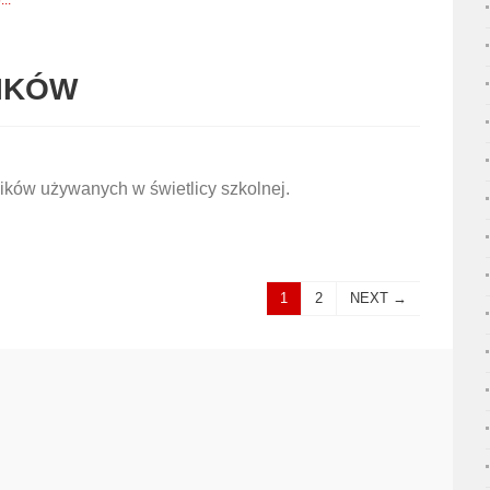
..
IKÓW
ków używanych w świetlicy szkolnej.
1
2
NEXT →