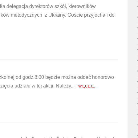
iła delegacja dyrektorów szkół, kierowników
dków metodycznych z Ukrainy. Goście przyjechali do
y szkolnej od godz.8:00 będzie można oddać honorowo
ęcia udziału w tej akcji. Należy...
WIĘCEJ...