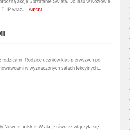
coroczną akcję Sprzątanie Świata. Do lasu w Kozłowie
 I THP wraz...
WIĘCEJ...
MI
z rodzicami. Rodzice uczniów klas pierwszych po
ychowawcami w wyznaczonych salach lekcyjnych...
y Nowele polskie. W akcję również włączyła się