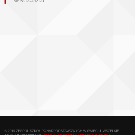
MAPA DOJAZDU
© 2019 ZESPÓŁ SZKÓŁ PONADPODSTAWOWYCH W ŚWIECIU. WSZELKIE