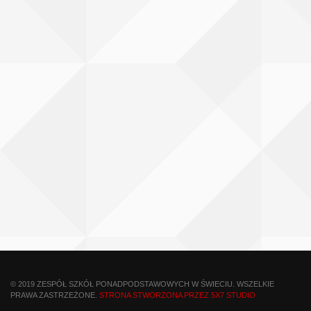
© 2019 ZESPÓŁ SZKÓŁ PONADPODSTAWOWYCH W ŚWIECIU. WSZELKIE
PRAWA ZASTRZEŻONE.
STRONA STWORZONA PRZEZ 5X7 STUDIO