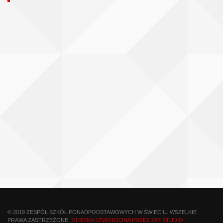
© 2019 ZESPÓŁ SZKÓŁ PONADPODSTAWOWYCH W ŚWIECIU. WSZELKIE
PRAWA ZASTRZEŻONE.
STRONA STWORZONA PRZEZ 5X7 STUDIO